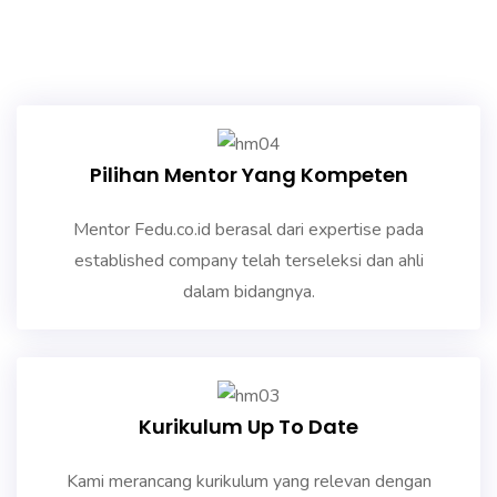
Pilihan Mentor Yang Kompeten
Mentor Fedu.co.id berasal dari expertise pada
established company telah terseleksi dan ahli
dalam bidangnya.
Kurikulum Up To Date
Kami merancang kurikulum yang relevan dengan