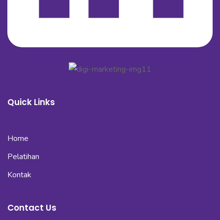
Quick Links
Home
Pelatihan
Kontak
Contact Us