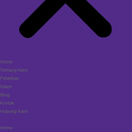
Home
Tentang Kami
Pelatihan
Galeri
Blog
Kontak
Hubungi Kami
Home