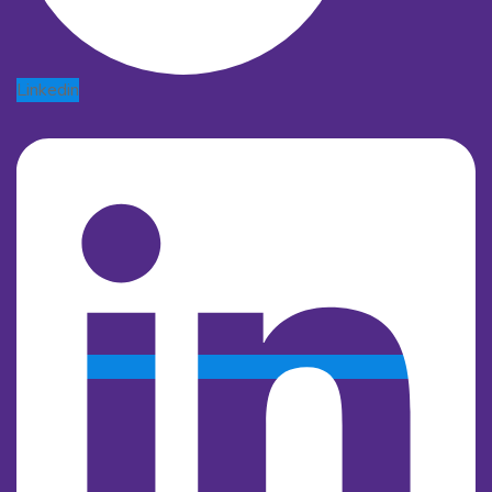
Linkedin