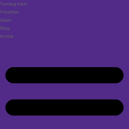
Tentang Kami
Pelatihan
Galeri
Blog
Kontak