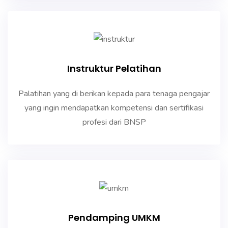
Instruktur Pelatihan
Palatihan yang di berikan kepada para tenaga pengajar
yang ingin mendapatkan kompetensi dan sertifikasi
profesi dari BNSP
Pendamping UMKM