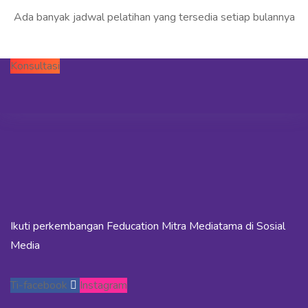
Ada banyak jadwal pelatihan yang tersedia setiap bulannya
Konsultasi
Ikuti perkembangan Feducation Mitra Mediatama di Sosial
Media
Ti-facebook
Instagram