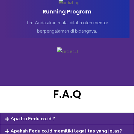
Running Program
Tim Anda akan mulai dilatih oleh mentor
berpengalaman di bidangnya.
F.A.Q
Apa Itu Fedu.co.id ?
Apakah Fedu.co.id memiliki legalitas yang jelas?