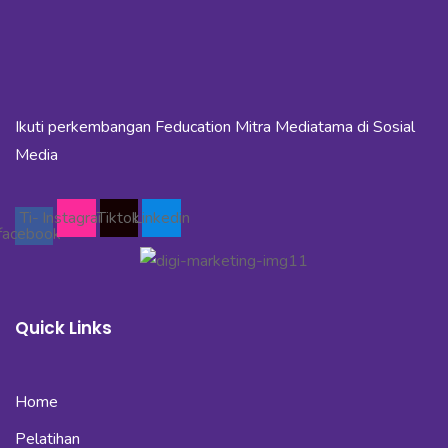
Ikuti perkembangan Feducation Mitra Mediatama di Sosial
Media
Ti-
Instagram
Tiktok
Linkedin
facebook
Quick Links
Home
Pelatihan