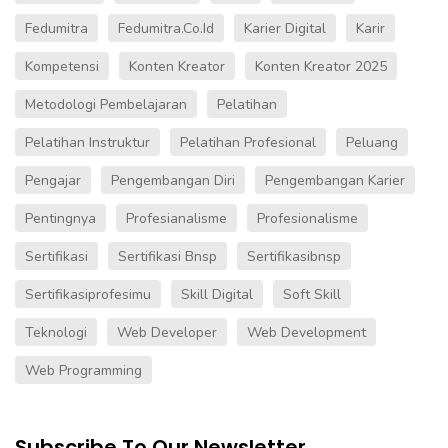
Fedumitra
Fedumitra.co.id
Karier Digital
Karir
Kompetensi
Konten Kreator
Konten Kreator 2025
Metodologi Pembelajaran
Pelatihan
Pelatihan Instruktur
Pelatihan Profesional
Peluang
Pengajar
Pengembangan Diri
Pengembangan Karier
Pentingnya
Profesianalisme
Profesionalisme
Sertifikasi
Sertifikasi Bnsp
Sertifikasibnsp
Sertifikasiprofesimu
Skill Digital
Soft Skill
Teknologi
Web Developer
Web Development
Web Programming
Subscribe To Our Newsletter