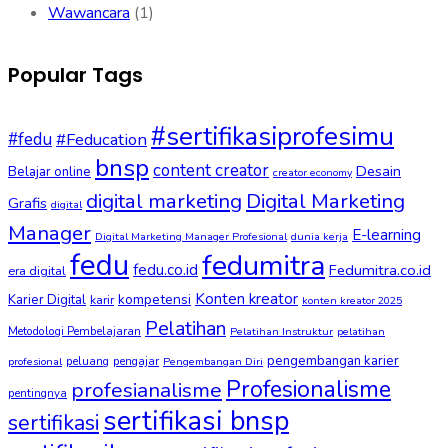
Wawancara
(1)
Popular Tags
#sertifikasiprofesimu
#fedu
#Feducation
bnsp
content creator
Desain
Belajar online
creator economy
digital marketing
Digital Marketing
Grafis
digital
Manager
E-learning
Digital Marketing Manager Profesional
dunia kerja
fedu
fedumitra
fedu.co.id
Fedumitra.co.id
era digital
Konten kreator
kompetensi
Karier Digital
karir
konten kreator 2025
Pelatihan
Metodologi Pembelajaran
Pelatihan Instruktur
pelatihan
pengembangan karier
peluang
pengajar
profesional
Pengembangan Diri
Profesionalisme
profesianalisme
pentingnya
sertifikasi bnsp
sertifikasi