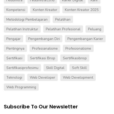
Fedumitra
Fedumitra.co.id
Karier Digital
Karir
Kompetensi
Konten Kreator
Konten Kreator 2025
Metodologi Pembelajaran
Pelatihan
Pelatihan Instruktur
Pelatihan Profesional
Peluang
Pengajar
Pengembangan Diri
Pengembangan Karier
Pentingnya
Profesianalisme
Profesionalisme
Sertifikasi
Sertifikasi Bnsp
Sertifikasibnsp
Sertifikasiprofesimu
Skill Digital
Soft Skill
Teknologi
Web Developer
Web Development
Web Programming
Subscribe To Our Newsletter