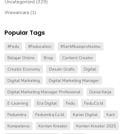
Uncategorized
(329)
Wawancara
(1)
Popular Tags
#fedu
#Feducation
#sertifikasiprofesimu
Belajar Online
Bnsp
Content Creator
Creator Economy
Desain Grafis
Digital
Digital Marketing
Digital Marketing Manager
Digital Marketing Manager Profesional
Dunia Kerja
E-Learning
Era Digital
Fedu
Fedu.co.id
Fedumitra
Fedumitra.co.id
Karier Digital
Karir
Kompetensi
Konten Kreator
Konten Kreator 2025