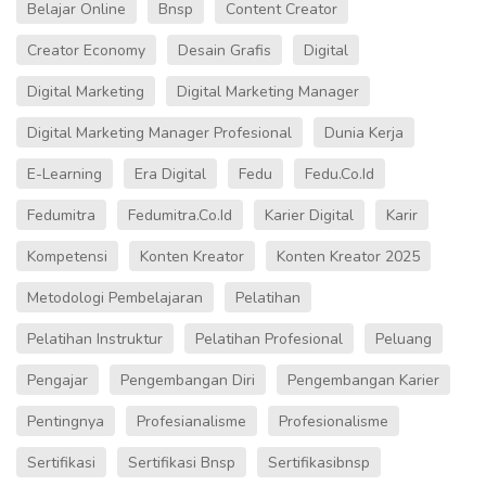
Belajar Online
Bnsp
Content Creator
Creator Economy
Desain Grafis
Digital
Digital Marketing
Digital Marketing Manager
Digital Marketing Manager Profesional
Dunia Kerja
E-Learning
Era Digital
Fedu
Fedu.co.id
Fedumitra
Fedumitra.co.id
Karier Digital
Karir
Kompetensi
Konten Kreator
Konten Kreator 2025
Metodologi Pembelajaran
Pelatihan
Pelatihan Instruktur
Pelatihan Profesional
Peluang
Pengajar
Pengembangan Diri
Pengembangan Karier
Pentingnya
Profesianalisme
Profesionalisme
Sertifikasi
Sertifikasi Bnsp
Sertifikasibnsp