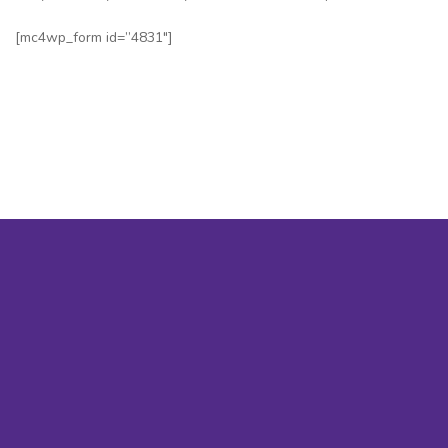
[mc4wp_form id=”4831″]