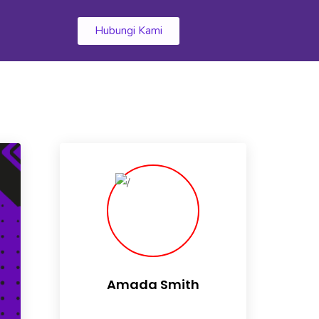
k
Hubungi Kami
Amada Smith
Daily someday is not a day