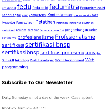
fedu
fedumitra
fedu.co.id
Fedumitra.co.id
era digital
Konten kreator
kompetensi
Karier Digital
karir
konten kreator 2025
Pelatihan
Metodologi Pembelajaran
Pelatihan Instruktur
pelatihan
pengembangan karier
peluang
pengajar
profesional
Pengembangan Diri
Profesionalisme
profesianalisme
pentingnya
sertifikasi bnsp
sertifikasi
sertifikasibnsp
sertifikasiprofesimu
Skill Digital
Web
Web Development
Soft skill
teknologi
Web Developer
programming
Subscribe To Our Newsletter
Daily. Someday is not a day of the week. Class aptent.
[mc4wp_form id=”4831″]