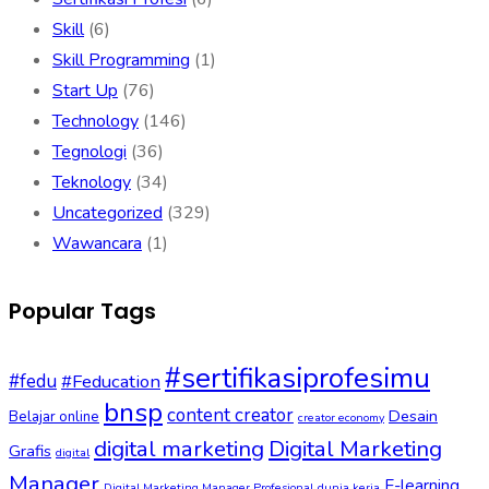
Skill
(6)
Skill Programming
(1)
Start Up
(76)
Technology
(146)
Tegnologi
(36)
Teknology
(34)
Uncategorized
(329)
Wawancara
(1)
Popular Tags
#sertifikasiprofesimu
#fedu
#Feducation
bnsp
content creator
Desain
Belajar online
creator economy
digital marketing
Digital Marketing
Grafis
digital
Manager
E-learning
Digital Marketing Manager Profesional
dunia kerja