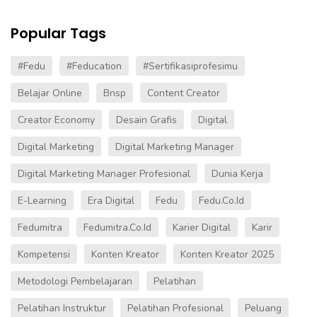
Popular Tags
#fedu
#Feducation
#sertifikasiprofesimu
Belajar Online
Bnsp
Content Creator
Creator Economy
Desain Grafis
Digital
Digital Marketing
Digital Marketing Manager
Digital Marketing Manager Profesional
Dunia Kerja
E-Learning
Era Digital
Fedu
Fedu.co.id
Fedumitra
Fedumitra.co.id
Karier Digital
Karir
Kompetensi
Konten Kreator
Konten Kreator 2025
Metodologi Pembelajaran
Pelatihan
Pelatihan Instruktur
Pelatihan Profesional
Peluang