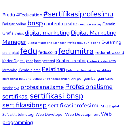
#sertifikasiprofesimu
#fedu
#Feducation
bnsp
content creator
Desain
Belajar online
creator economy
digital marketing
Digital Marketing
Grafis
digital
Manager
E-learning
Digital Marketing Manager Profesional
dunia kerja
fedu
fedumitra
fedu.co.id
Fedumitra.co.id
era digital
Konten kreator
kompetensi
Karier Digital
karir
konten kreator 2025
Pelatihan
Metodologi Pembelajaran
Pelatihan Instruktur
pelatihan
pengembangan karier
peluang
pengajar
profesional
Pengembangan Diri
Profesionalisme
profesianalisme
pentingnya
sertifikasi bnsp
sertifikasi
sertifikasibnsp
sertifikasiprofesimu
Skill Digital
Web
Web Development
Soft skill
teknologi
Web Developer
programming