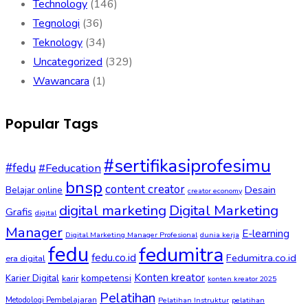
Technology
(146)
Tegnologi
(36)
Teknology
(34)
Uncategorized
(329)
Wawancara
(1)
Popular Tags
#sertifikasiprofesimu
#fedu
#Feducation
bnsp
content creator
Desain
Belajar online
creator economy
digital marketing
Digital Marketing
Grafis
digital
Manager
E-learning
Digital Marketing Manager Profesional
dunia kerja
fedu
fedumitra
fedu.co.id
Fedumitra.co.id
era digital
Konten kreator
kompetensi
Karier Digital
karir
konten kreator 2025
Pelatihan
Metodologi Pembelajaran
Pelatihan Instruktur
pelatihan