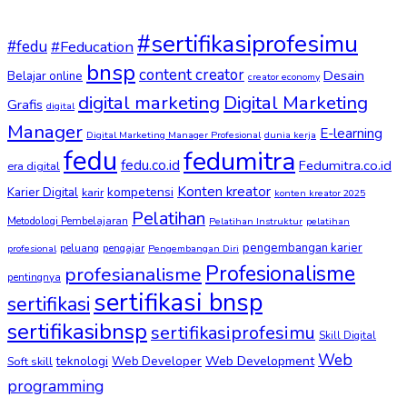
#sertifikasiprofesimu
#fedu
#Feducation
bnsp
content creator
Desain
Belajar online
creator economy
digital marketing
Digital Marketing
Grafis
digital
Manager
E-learning
Digital Marketing Manager Profesional
dunia kerja
fedu
fedumitra
fedu.co.id
Fedumitra.co.id
era digital
Konten kreator
kompetensi
Karier Digital
karir
konten kreator 2025
Pelatihan
Metodologi Pembelajaran
Pelatihan Instruktur
pelatihan
pengembangan karier
peluang
pengajar
profesional
Pengembangan Diri
Profesionalisme
profesianalisme
pentingnya
sertifikasi bnsp
sertifikasi
sertifikasibnsp
sertifikasiprofesimu
Skill Digital
Web
Web Development
Soft skill
teknologi
Web Developer
programming