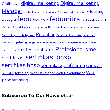
digital marketing
Digital Marketing
Grafis
digital
Manager
E-learning
Digital Marketing Manager Profesional
dunia kerja
fedu
fedumitra
fedu.co.id
Fedumitra.co.id
era digital
Konten kreator
kompetensi
Karier Digital
karir
konten kreator 2025
Pelatihan
Metodologi Pembelajaran
Pelatihan Instruktur
pelatihan
pengembangan karier
peluang
pengajar
profesional
Pengembangan Diri
Profesionalisme
profesianalisme
pentingnya
sertifikasi bnsp
sertifikasi
sertifikasibnsp
sertifikasiprofesimu
Skill Digital
Web
Web Development
Soft skill
teknologi
Web Developer
programming
Subscribe To Our Newsletter