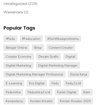
Uncategorized
(329)
Wawancara
(1)
Popular Tags
#fedu
#Feducation
#sertifikasiprofesimu
Belajar Online
Bnsp
Content Creator
Creator Economy
Desain Grafis
Digital
Digital Marketing
Digital Marketing Manager
Digital Marketing Manager Profesional
Dunia Kerja
E-Learning
Era Digital
Fedu
Fedu.co.id
Fedumitra
Fedumitra.co.id
Karier Digital
Karir
Kompetensi
Konten Kreator
Konten Kreator 2025