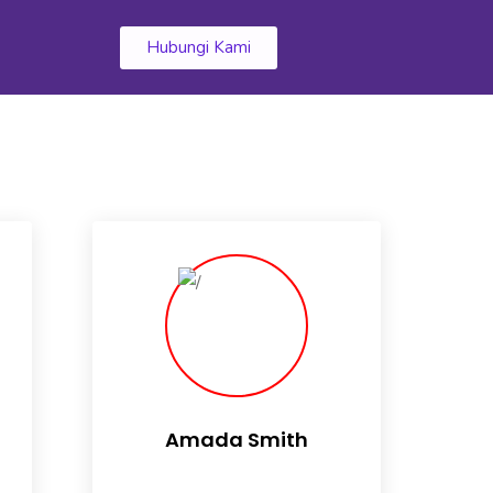
k
Hubungi Kami
Amada Smith
Daily someday is not a day