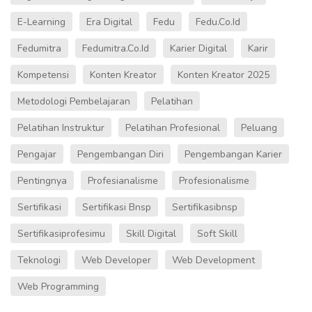
E-Learning
Era Digital
Fedu
Fedu.co.id
Fedumitra
Fedumitra.co.id
Karier Digital
Karir
Kompetensi
Konten Kreator
Konten Kreator 2025
Metodologi Pembelajaran
Pelatihan
Pelatihan Instruktur
Pelatihan Profesional
Peluang
Pengajar
Pengembangan Diri
Pengembangan Karier
Pentingnya
Profesianalisme
Profesionalisme
Sertifikasi
Sertifikasi Bnsp
Sertifikasibnsp
Sertifikasiprofesimu
Skill Digital
Soft Skill
Teknologi
Web Developer
Web Development
Web Programming