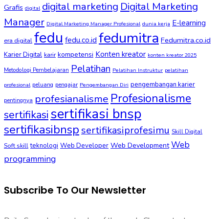
digital marketing
Digital Marketing
Grafis
digital
Manager
E-learning
Digital Marketing Manager Profesional
dunia kerja
fedu
fedumitra
fedu.co.id
Fedumitra.co.id
era digital
Konten kreator
kompetensi
Karier Digital
karir
konten kreator 2025
Pelatihan
Metodologi Pembelajaran
Pelatihan Instruktur
pelatihan
pengembangan karier
peluang
pengajar
profesional
Pengembangan Diri
Profesionalisme
profesianalisme
pentingnya
sertifikasi bnsp
sertifikasi
sertifikasibnsp
sertifikasiprofesimu
Skill Digital
Web
Web Development
Soft skill
teknologi
Web Developer
programming
Subscribe To Our Newsletter