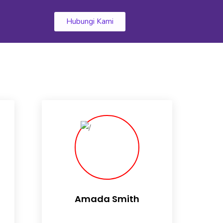
k
Hubungi Kami
Amada Smith
Daily someday is not a day