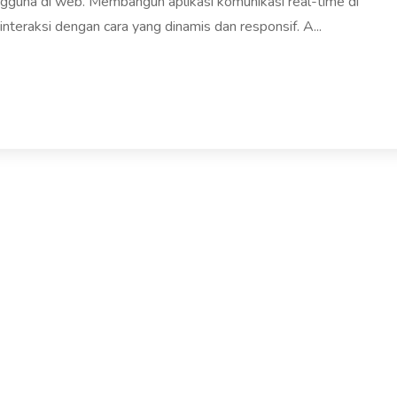
gguna di web. Membangun aplikasi komunikasi real-time di
eraksi dengan cara yang dinamis dan responsif. A...