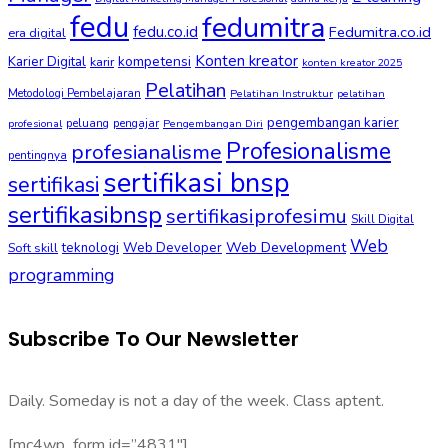
fedu
fedumitra
fedu.co.id
Fedumitra.co.id
era digital
Konten kreator
kompetensi
Karier Digital
karir
konten kreator 2025
Pelatihan
Metodologi Pembelajaran
Pelatihan Instruktur
pelatihan
pengembangan karier
peluang
pengajar
profesional
Pengembangan Diri
Profesionalisme
profesianalisme
pentingnya
sertifikasi bnsp
sertifikasi
sertifikasibnsp
sertifikasiprofesimu
Skill Digital
Web
Web Development
Soft skill
teknologi
Web Developer
programming
Subscribe To Our Newsletter
Daily. Someday is not a day of the week. Class aptent.
[mc4wp_form id=”4831″]