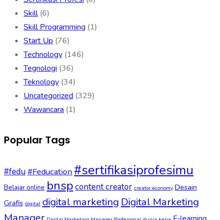
Skill
(6)
Skill Programming
(1)
Start Up
(76)
Technology
(146)
Tegnologi
(36)
Teknology
(34)
Uncategorized
(329)
Wawancara
(1)
Popular Tags
#sertifikasiprofesimu
#fedu
#Feducation
bnsp
content creator
Desain
Belajar online
creator economy
digital marketing
Digital Marketing
Grafis
digital
Manager
E-learning
Digital Marketing Manager Profesional
dunia kerja