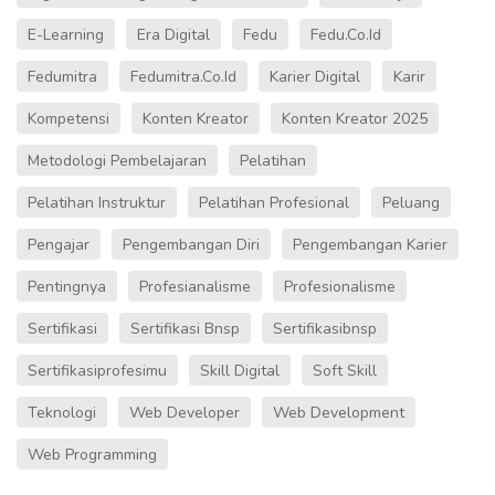
E-Learning
Era Digital
Fedu
Fedu.co.id
Fedumitra
Fedumitra.co.id
Karier Digital
Karir
Kompetensi
Konten Kreator
Konten Kreator 2025
Metodologi Pembelajaran
Pelatihan
Pelatihan Instruktur
Pelatihan Profesional
Peluang
Pengajar
Pengembangan Diri
Pengembangan Karier
Pentingnya
Profesianalisme
Profesionalisme
Sertifikasi
Sertifikasi Bnsp
Sertifikasibnsp
Sertifikasiprofesimu
Skill Digital
Soft Skill
Teknologi
Web Developer
Web Development
Web Programming