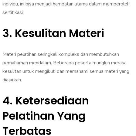
individu, ini bisa menjadi hambatan utama dalam memperoleh
sertifikasi.
3. Kesulitan Materi
Materi pelatihan seringkali kompleks dan membutuhkan
pemahaman mendalam. Beberapa peserta mungkin merasa
kesulitan untuk mengikuti dan memahami semua materi yang
diajarkan.
4. Ketersediaan
Pelatihan Yang
Terbatas