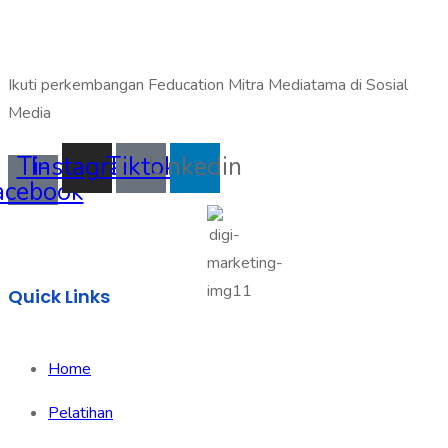
Ikuti perkembangan Feducation Mitra Mediatama di Sosial
Media
Ti-
Instagram
Tiktok
Linkedin
acebook
Quick Links
Home
Pelatihan