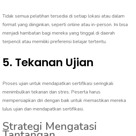
Tidak semua pelatihan tersedia di setiap lokasi atau dalam
format yang diinginkan, seperti online atau in-person. Ini bisa
menjadi hambatan bagi mereka yang tinggal di daerah
terpencil atau memiliki preferensi belajar tertentu.
5. Tekanan Ujian
Proses ujian untuk mendapatkan sertifikasi seringkali
menimbulkan tekanan dan stres. Peserta harus
mempersiapkan diri dengan baik untuk memastikan mereka
lulus ujian dan mendapatkan sertifikasi.
Strategi Mengatasi
Tantangan