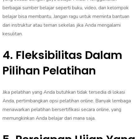
berbagai sumber belajar seperti buku, video, dan kelompok
belajar bisa membantu. Jangan ragu untuk meminta bantuan
dari instruktur atau teman sekelas jika Anda mengalami
kesulitan.
4. Fleksibilitas Dalam
Pilihan Pelatihan
Jika pelatihan yang Anda butuhkan tidak tersedia di lokasi
Anda, pertimbangkan opsi pelatihan online. Banyak lembaga
menawarkan pelatihan bersertifikasi secara online, yang
memungkinkan Anda belajar dari mana saja.