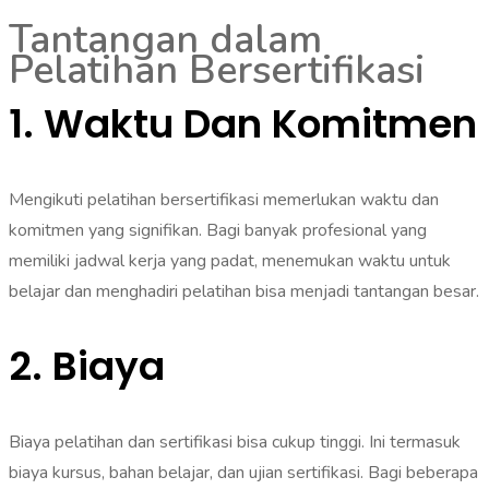
Tantangan dalam
Pelatihan Bersertifikasi
1. Waktu Dan Komitmen
Mengikuti pelatihan bersertifikasi memerlukan waktu dan
komitmen yang signifikan. Bagi banyak profesional yang
memiliki jadwal kerja yang padat, menemukan waktu untuk
belajar dan menghadiri pelatihan bisa menjadi tantangan besar.
2. Biaya
Biaya pelatihan dan sertifikasi bisa cukup tinggi. Ini termasuk
biaya kursus, bahan belajar, dan ujian sertifikasi. Bagi beberapa