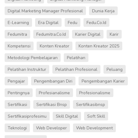
Digital Marketing Manager Profesional
Dunia Kerja
E-Learning
Era Digital
Fedu
Fedu.co.id
Fedumitra
Fedumitra.co.id
Karier Digital
Karir
Kompetensi
Konten Kreator
Konten Kreator 2025
Metodologi Pembelajaran
Pelatihan
Pelatihan Instruktur
Pelatihan Profesional
Peluang
Pengajar
Pengembangan Diri
Pengembangan Karier
Pentingnya
Profesianalisme
Profesionalisme
Sertifikasi
Sertifikasi Bnsp
Sertifikasibnsp
Sertifikasiprofesimu
Skill Digital
Soft Skill
Teknologi
Web Developer
Web Development