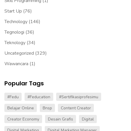
Skill Programming
(1)
Start Up
(76)
Technology
(146)
Tegnologi
(36)
Teknology
(34)
Uncategorized
(329)
Wawancara
(1)
Popular Tags
#fedu
#Feducation
#sertifikasiprofesimu
Belajar Online
Bnsp
Content Creator
Creator Economy
Desain Grafis
Digital
Digital Marketing
Digital Marketing Manager