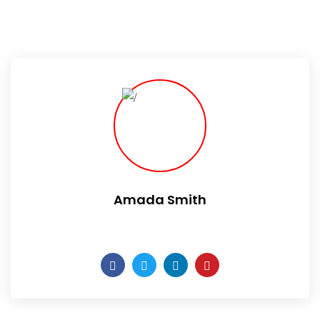
Amada Smith
Daily someday is not a day of the week.