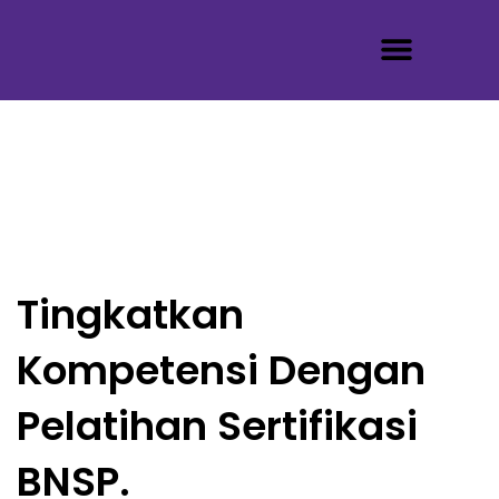
Tentang Kami
Tingkatkan
Kompetensi Dengan
Pelatihan Sertifikasi
BNSP.