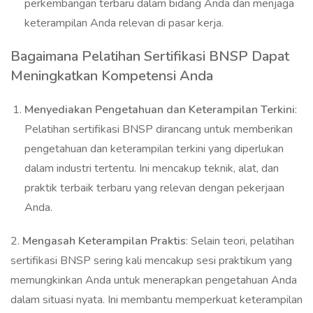
perkembangan terbaru dalam bidang Anda dan menjaga
keterampilan Anda relevan di pasar kerja.
Bagaimana Pelatihan Sertifikasi BNSP Dapat
Meningkatkan Kompetensi Anda
Menyediakan Pengetahuan dan Keterampilan Terkini
:
Pelatihan sertifikasi BNSP dirancang untuk memberikan
pengetahuan dan keterampilan terkini yang diperlukan
dalam industri tertentu. Ini mencakup teknik, alat, dan
praktik terbaik terbaru yang relevan dengan pekerjaan
Anda.
2.
Mengasah Keterampilan Praktis
: Selain teori, pelatihan
sertifikasi BNSP sering kali mencakup sesi praktikum yang
memungkinkan Anda untuk menerapkan pengetahuan Anda
dalam situasi nyata. Ini membantu memperkuat keterampilan