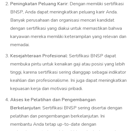
Peningkatan Peluang Karir
: Dengan memiliki sertifikasi
BNSP, Anda dapat meningkatkan peluang karir Anda.
Banyak perusahaan dan organisasi mencari kandidat
dengan sertifikasi yang diakui untuk memastikan bahwa
karyawan mereka memiliki keterampilan yang relevan dan
memadai.
Kesejahteraan Profesional
: Sertifikasi BNSP dapat
membuka pintu untuk kenaikan gaji atau posisi yang lebih
tinggi, karena sertifikasi sering dianggap sebagai indikator
keahlian dan profesionalisme. Ini juga dapat meningkatkan
kepuasan kerja dan motivasi pribadi.
Akses ke Pelatihan dan Pengembangan
Berkelanjutan
: Sertifikasi BNSP sering disertai dengan
pelatihan dan pengembangan berkelanjutan. Ini
membantu Anda tetap up-to-date dengan