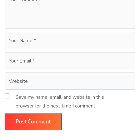
Save my name, email, and website in this
browser for the next time I comment.