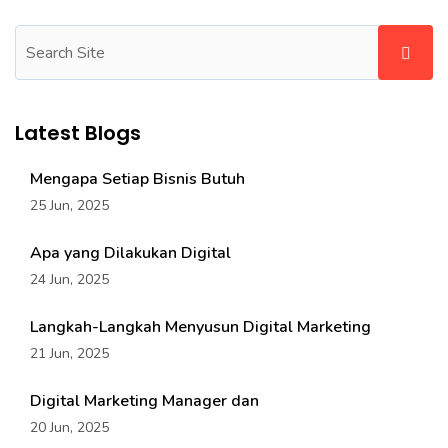
Latest Blogs
Mengapa Setiap Bisnis Butuh
25 Jun, 2025
Apa yang Dilakukan Digital
24 Jun, 2025
Langkah-Langkah Menyusun Digital Marketing
21 Jun, 2025
Digital Marketing Manager dan
20 Jun, 2025