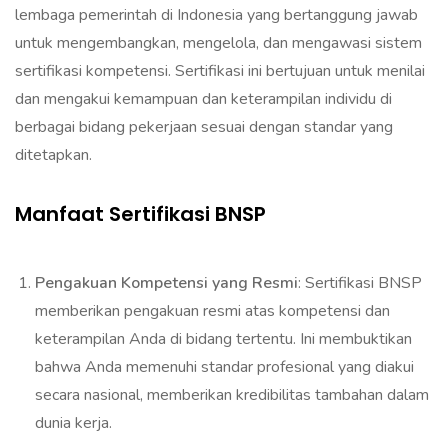
lembaga pemerintah di Indonesia yang bertanggung jawab
untuk mengembangkan, mengelola, dan mengawasi sistem
sertifikasi kompetensi. Sertifikasi ini bertujuan untuk menilai
dan mengakui kemampuan dan keterampilan individu di
berbagai bidang pekerjaan sesuai dengan standar yang
ditetapkan.
Manfaat Sertifikasi BNSP
Pengakuan Kompetensi yang Resmi
: Sertifikasi BNSP
memberikan pengakuan resmi atas kompetensi dan
keterampilan Anda di bidang tertentu. Ini membuktikan
bahwa Anda memenuhi standar profesional yang diakui
secara nasional, memberikan kredibilitas tambahan dalam
dunia kerja.