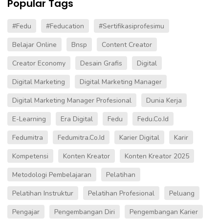
Popular Tags
#fedu
#Feducation
#sertifikasiprofesimu
Belajar Online
Bnsp
Content Creator
Creator Economy
Desain Grafis
Digital
Digital Marketing
Digital Marketing Manager
Digital Marketing Manager Profesional
Dunia Kerja
E-Learning
Era Digital
Fedu
Fedu.co.id
Fedumitra
Fedumitra.co.id
Karier Digital
Karir
Kompetensi
Konten Kreator
Konten Kreator 2025
Metodologi Pembelajaran
Pelatihan
Pelatihan Instruktur
Pelatihan Profesional
Peluang
Pengajar
Pengembangan Diri
Pengembangan Karier