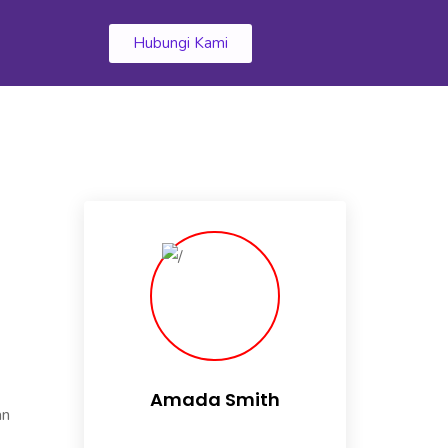
k
Hubungi Kami
Amada Smith
an
Daily someday is not a day