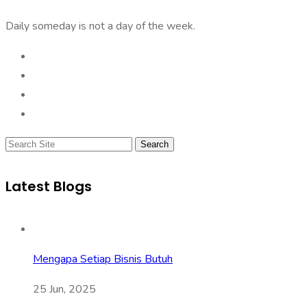
Daily someday is not a day of the week.
Search
Latest Blogs
Mengapa Setiap Bisnis Butuh
25 Jun, 2025