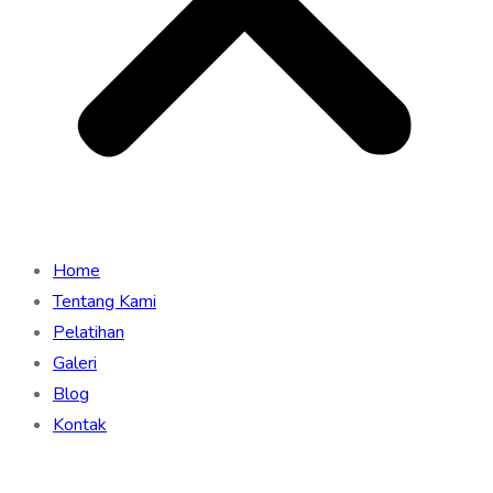
Home
Tentang Kami
Pelatihan
Galeri
Blog
Kontak