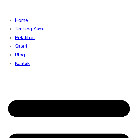
Home
Tentang Kami
Pelatihan
Galeri
Blog
Kontak