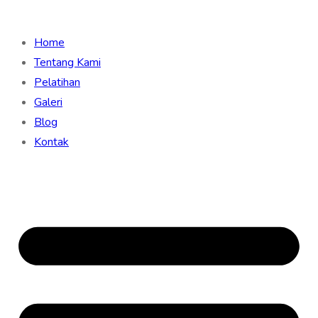
Home
Tentang Kami
Pelatihan
Galeri
Blog
Kontak