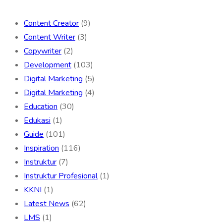
Content Creator
(9)
Content Writer
(3)
Copywriter
(2)
Development
(103)
Digital Marketing
(5)
Digital Marketing
(4)
Education
(30)
Edukasi
(1)
Guide
(101)
Inspiration
(116)
Instruktur
(7)
Instruktur Profesional
(1)
KKNI
(1)
Latest News
(62)
LMS
(1)