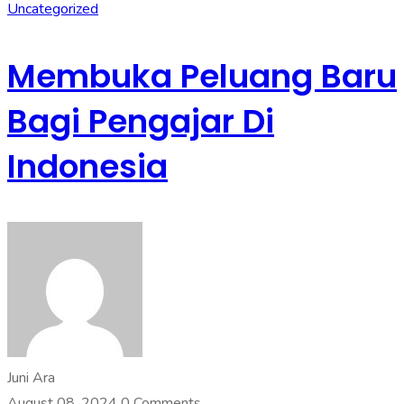
Uncategorized
Membuka Peluang Baru
Bagi Pengajar Di
Indonesia
Juni Ara
August 08, 2024
0 Comments