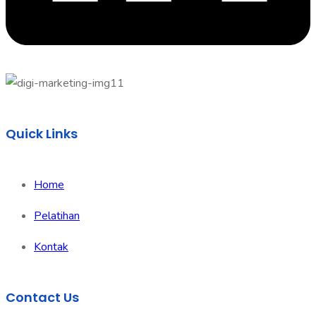
Quick Links
Home
Pelatihan
Kontak
Contact Us