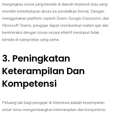
menjangkau siswa yang berada di daerah terpencil atau yang
memiliki keterbatasan akses ke pendidikan formal. Dengan
menggunakan platform seperti Zoom, Google Classroom, dan
Microsoft Teams, pengajar dapat memberikan materi ajar dan
berinteraksi dengan siswa secara efektif meskipun tidak
berada di ruang kelas yang sama.
3.
Peningkatan
Keterampilan Dan
Kompetensi
Peluang lain bagi pengajar di Indonesia adalah kesempatan
untuk terus mengembangkan keterampilan dan kompetensi