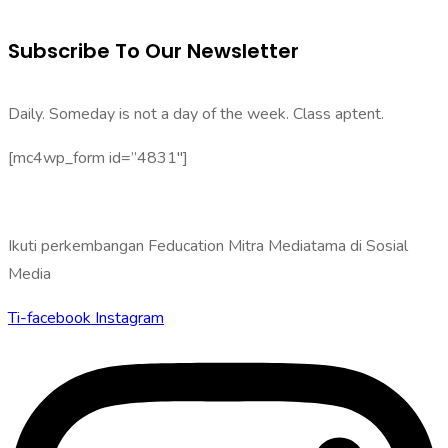
Subscribe To Our Newsletter
Daily. Someday is not a day of the week. Class aptent.
[mc4wp_form id=”4831″]
Ikuti perkembangan Feducation Mitra Mediatama di Sosial
Media
Ti-facebook
Instagram