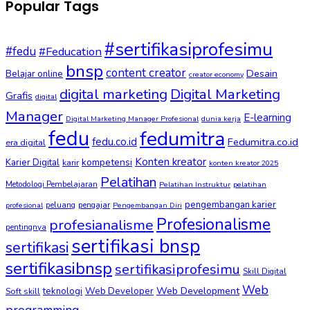
Popular Tags
#sertifikasiprofesimu
#fedu
#Feducation
bnsp
content creator
Desain
Belajar online
creator economy
digital marketing
Digital Marketing
Grafis
digital
Manager
E-learning
Digital Marketing Manager Profesional
dunia kerja
fedu
fedumitra
fedu.co.id
Fedumitra.co.id
era digital
Konten kreator
kompetensi
Karier Digital
karir
konten kreator 2025
Pelatihan
Metodologi Pembelajaran
Pelatihan Instruktur
pelatihan
pengembangan karier
peluang
pengajar
profesional
Pengembangan Diri
Profesionalisme
profesianalisme
pentingnya
sertifikasi bnsp
sertifikasi
sertifikasibnsp
sertifikasiprofesimu
Skill Digital
Web
Web Development
Soft skill
teknologi
Web Developer