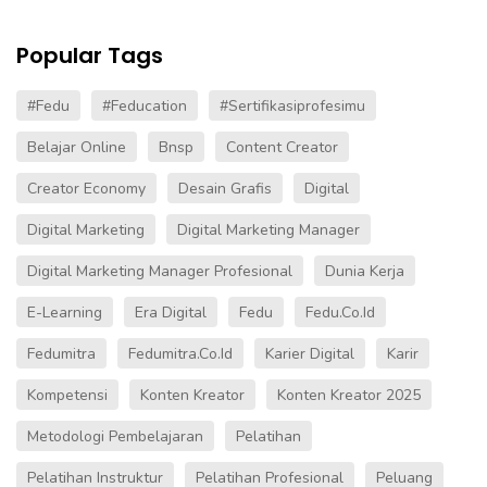
Popular Tags
#fedu
#Feducation
#sertifikasiprofesimu
Belajar Online
Bnsp
Content Creator
Creator Economy
Desain Grafis
Digital
Digital Marketing
Digital Marketing Manager
Digital Marketing Manager Profesional
Dunia Kerja
E-Learning
Era Digital
Fedu
Fedu.co.id
Fedumitra
Fedumitra.co.id
Karier Digital
Karir
Kompetensi
Konten Kreator
Konten Kreator 2025
Metodologi Pembelajaran
Pelatihan
Pelatihan Instruktur
Pelatihan Profesional
Peluang