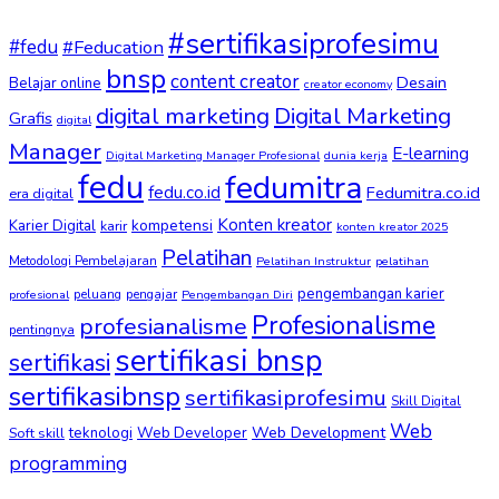
#sertifikasiprofesimu
#fedu
#Feducation
bnsp
content creator
Desain
Belajar online
creator economy
digital marketing
Digital Marketing
Grafis
digital
Manager
E-learning
Digital Marketing Manager Profesional
dunia kerja
fedu
fedumitra
fedu.co.id
Fedumitra.co.id
era digital
Konten kreator
kompetensi
Karier Digital
karir
konten kreator 2025
Pelatihan
Metodologi Pembelajaran
Pelatihan Instruktur
pelatihan
pengembangan karier
peluang
pengajar
profesional
Pengembangan Diri
Profesionalisme
profesianalisme
pentingnya
sertifikasi bnsp
sertifikasi
sertifikasibnsp
sertifikasiprofesimu
Skill Digital
Web
Web Development
Soft skill
teknologi
Web Developer
programming