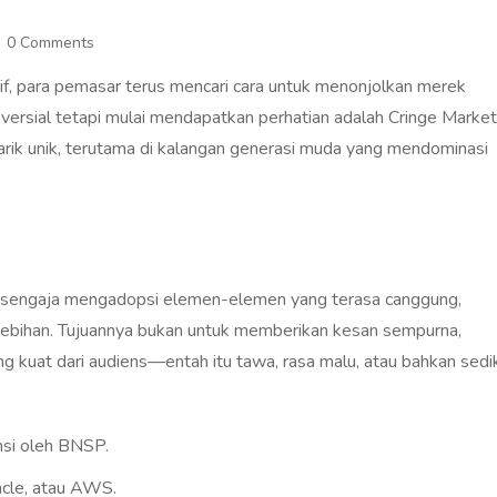
0 Comments
if, para pemasar terus mencari cara untuk menonjolkan merek
ersial tetapi mulai mendapatkan perhatian adalah Cringe Market
 tarik unik, terutama di kalangan generasi muda yang mendominasi
g sengaja mengadopsi elemen-elemen yang terasa canggung,
lebihan. Tujuannya bukan untuk memberikan kesan sempurna,
g kuat dari audiens—entah itu tawa, rasa malu, atau bahkan sedik
nsi oleh BNSP.
acle, atau AWS.