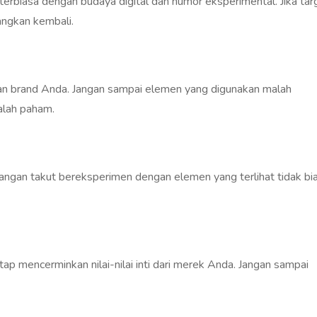
 terbiasa dengan budaya digital dan humor eksperimental. Jika tar
angkan kembali.
an brand Anda. Jangan sampai elemen yang digunakan malah
lah paham.
Jangan takut bereksperimen dengan elemen yang terlihat tidak bi
p mencerminkan nilai-nilai inti dari merek Anda. Jangan sampai