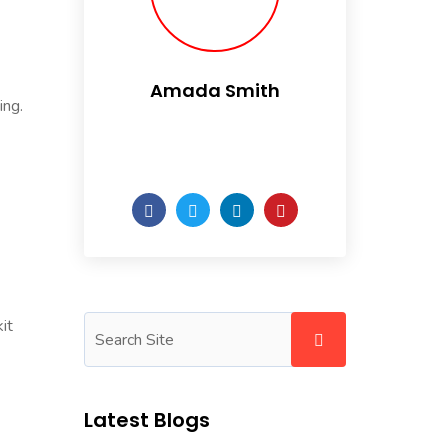
Amada Smith
ing.
Daily someday is not a day
of the week.
it
Latest Blogs