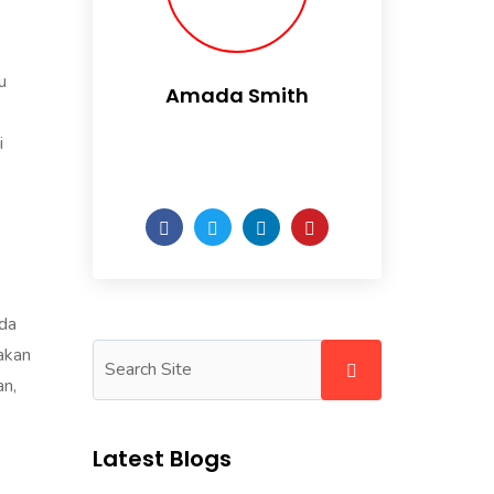
u
Amada Smith
i
Daily someday is not a day
of the week.
nda
akan
an,
Latest Blogs