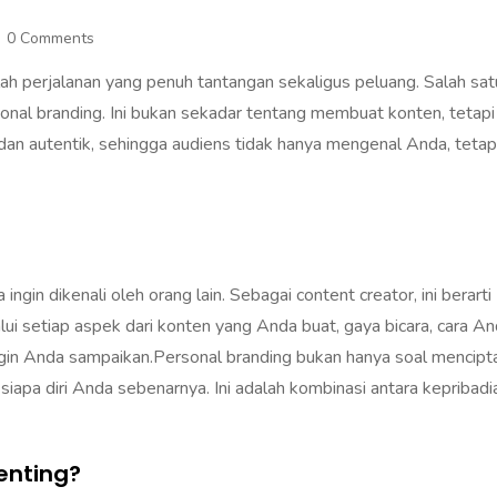
0 Comments
alah perjalanan yang penuh tantangan sekaligus peluang. Salah sat
sonal branding. Ini bukan sekadar tentang membuat konten, tetapi
n autentik, sehingga audiens tidak hanya mengenal Anda, tetap
gin dikenali oleh orang lain. Sebagai content creator, ini berarti
lui setiap aspek dari konten yang Anda buat, gaya bicara, cara A
ingin Anda sampaikan.Personal branding bukan hanya soal mencipt
iapa diri Anda sebenarnya. Ini adalah kombinasi antara kepribadi
enting?