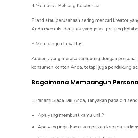
4.Membuka Peluang Kolaborasi
Brand atau perusahaan sering mencari kreator yang 
Anda memiliki identitas yang jelas, peluang kolab
5.Membangun Loyalitas
Audiens yang merasa terhubung dengan personal b
konsumen konten Anda, tetapi juga pendukung set
Bagaimana Membangun Personal
1.Pahami Siapa Diri Anda, Tanyakan pada diri sendir
Apa yang membuat kamu unik?
Apa yang ingin kamu sampaikan kepada audien