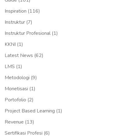
Guide
(101)
Inspiration
(116)
Instruktur
(7)
Instruktur Profesional
(1)
KKNI
(1)
Latest News
(62)
LMS
(1)
Metodologi
(9)
Monetisasi
(1)
Portofolio
(2)
Project Based Learning
(1)
Revenue
(13)
Sertifikasi Profesi
(6)