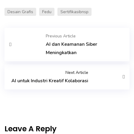
Desain Grafis
Fedu
Sertifikasibnsp
Previous Article
AI dan Keamanan Siber
Meningkatkan
Next Article
AI untuk Industri Kreatif Kolaborasi
Leave A Reply