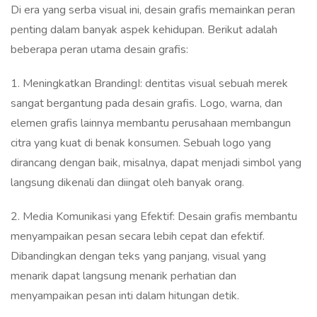
Di era yang serba visual ini, desain grafis memainkan peran
penting dalam banyak aspek kehidupan. Berikut adalah
beberapa peran utama desain grafis:‎‎
1. Meningkatkan Branding‎I: dentitas visual sebuah merek
sangat bergantung pada desain grafis. Logo, warna, dan
elemen grafis lainnya membantu perusahaan membangun
citra yang kuat di benak konsumen. Sebuah logo yang
dirancang dengan baik, misalnya, dapat menjadi simbol yang
langsung dikenali dan diingat oleh banyak orang.‎‎‎
2. Media Komunikasi yang Efektif‎: Desain grafis membantu
menyampaikan pesan secara lebih cepat dan efektif.
Dibandingkan dengan teks yang panjang, visual yang
menarik dapat langsung menarik perhatian dan
menyampaikan pesan inti dalam hitungan detik.‎‎‎