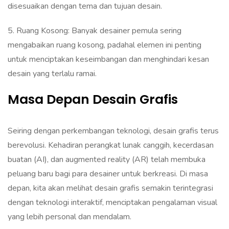
disesuaikan dengan tema dan tujuan desain.‎‎‎
5. Ruang Kosong‎: Banyak desainer pemula sering
mengabaikan ruang kosong, padahal elemen ini penting
untuk menciptakan keseimbangan dan menghindari kesan
desain yang terlalu ramai.
Masa Depan Desain Grafis
Seiring dengan perkembangan teknologi, desain grafis terus
berevolusi. Kehadiran perangkat lunak canggih, kecerdasan
buatan (AI), dan augmented reality (AR) telah membuka
peluang baru bagi para desainer untuk berkreasi. Di masa
depan, kita akan melihat desain grafis semakin terintegrasi
dengan teknologi interaktif, menciptakan pengalaman visual
yang lebih personal dan mendalam.‎‎