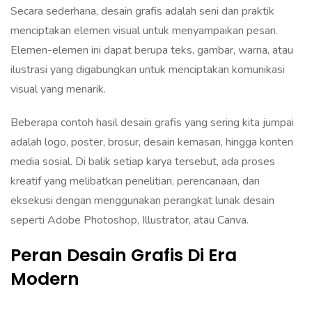
Secara sederhana, desain grafis adalah seni dan praktik
menciptakan elemen visual untuk menyampaikan pesan.
Elemen-elemen ini dapat berupa teks, gambar, warna, atau
ilustrasi yang digabungkan untuk menciptakan komunikasi
visual yang menarik.‎‎
Beberapa contoh hasil desain grafis yang sering kita jumpai
adalah logo, poster, brosur, desain kemasan, hingga konten
media sosial. Di balik setiap karya tersebut, ada proses
kreatif yang melibatkan penelitian, perencanaan, dan
eksekusi dengan menggunakan perangkat lunak desain
seperti Adobe Photoshop, Illustrator, atau Canva.‎
Peran Desain Grafis Di Era
Modern