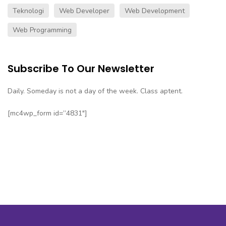
Teknologi
Web Developer
Web Development
Web Programming
Subscribe To Our Newsletter
Daily. Someday is not a day of the week. Class aptent.
[mc4wp_form id=”4831″]