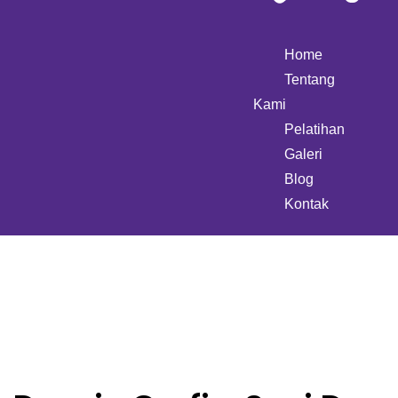
Home
Tentang
Kami
Pelatihan
Galeri
Blog
Kontak