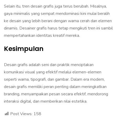
Selain itu, tren desain grafis juga terus berubah. Misalnya,
gaya minimalis yang sempat mendominasi kini mulai beralih
ke desain yang lebih berani dengan warna cerah dan elemen
dinamis. Desainer grafis harus tetap mengikuti tren ini sambil
mempertahankan identitas kreatif mereka.
Kesimpulan
Desain grafis adalah seni dan praktik menciptakan
komunikasi visual yang efektif melalui elemen-elemen
seperti warna, tipografi, dan gambar. Dalam era modern,
desain grafis memiliki peran penting dalam meningkatkan
branding, menyampaikan pesan secara efektif, mendorong
interaksi digital, dan memberikan nilai estetika.
Post Views:
158