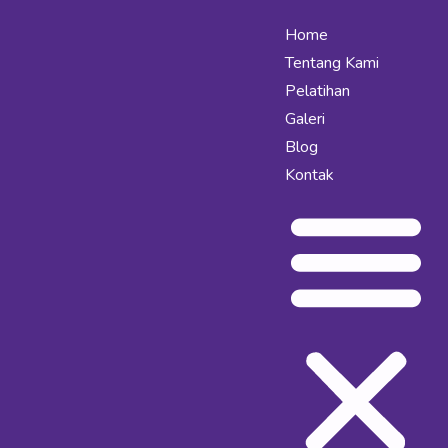
Home
Tentang Kami
Pelatihan
Galeri
Blog
Kontak