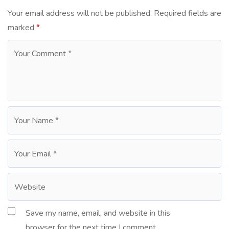
Your email address will not be published.
Required fields are
marked
*
Save my name, email, and website in this
browser for the next time I comment.