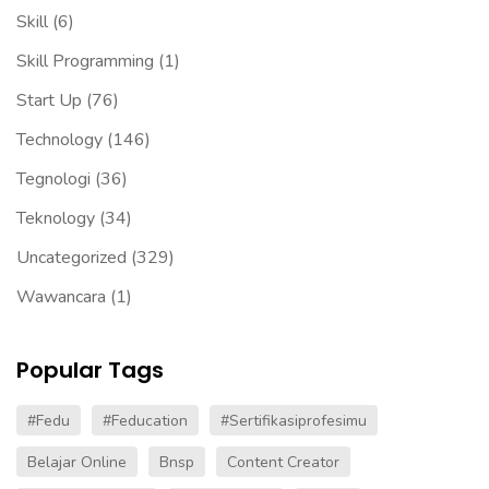
Skill
(6)
Skill Programming
(1)
Start Up
(76)
Technology
(146)
Tegnologi
(36)
Teknology
(34)
Uncategorized
(329)
Wawancara
(1)
Popular Tags
#fedu
#Feducation
#sertifikasiprofesimu
Belajar Online
Bnsp
Content Creator