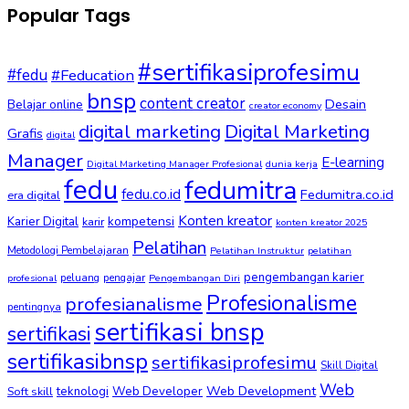
Popular Tags
#sertifikasiprofesimu
#fedu
#Feducation
bnsp
content creator
Desain
Belajar online
creator economy
digital marketing
Digital Marketing
Grafis
digital
Manager
E-learning
Digital Marketing Manager Profesional
dunia kerja
fedu
fedumitra
fedu.co.id
Fedumitra.co.id
era digital
Konten kreator
kompetensi
Karier Digital
karir
konten kreator 2025
Pelatihan
Metodologi Pembelajaran
Pelatihan Instruktur
pelatihan
pengembangan karier
peluang
pengajar
profesional
Pengembangan Diri
Profesionalisme
profesianalisme
pentingnya
sertifikasi bnsp
sertifikasi
sertifikasibnsp
sertifikasiprofesimu
Skill Digital
Web
Web Development
Soft skill
teknologi
Web Developer