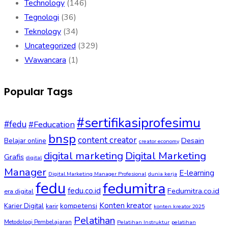
Technology
(146)
Tegnologi
(36)
Teknology
(34)
Uncategorized
(329)
Wawancara
(1)
Popular Tags
#sertifikasiprofesimu
#fedu
#Feducation
bnsp
content creator
Desain
Belajar online
creator economy
digital marketing
Digital Marketing
Grafis
digital
Manager
E-learning
Digital Marketing Manager Profesional
dunia kerja
fedu
fedumitra
fedu.co.id
Fedumitra.co.id
era digital
Konten kreator
kompetensi
Karier Digital
karir
konten kreator 2025
Pelatihan
Metodologi Pembelajaran
Pelatihan Instruktur
pelatihan