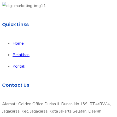
Quick Links
Home
Pelatihan
Kontak
Contact Us
Alamat : Golden Office Durian Jl. Durian No.139, RT.4/RW.4,
Jagakarsa, Kec. Jagakarsa, Kota Jakarta Selatan, Daerah