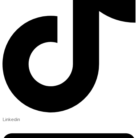
Linkedin