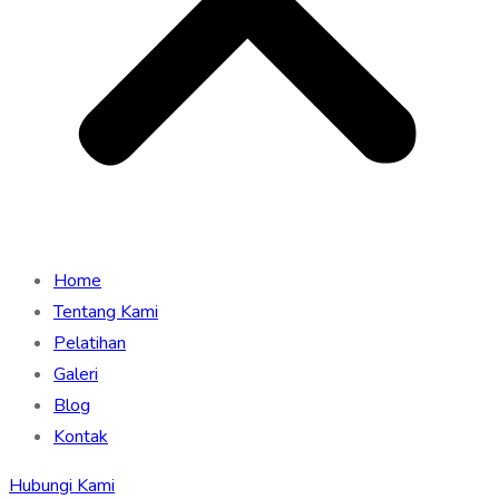
Home
Tentang Kami
Pelatihan
Galeri
Blog
Kontak
Hubungi Kami