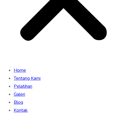
Home
Tentang Kami
Pelatihan
Galeri
Blog
Kontak