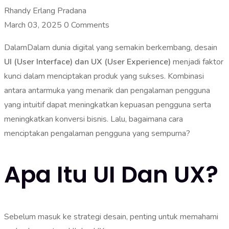
Rhandy Erlang Pradana
March 03, 2025
0 Comments
DalamDalam dunia digital yang semakin berkembang, desain
UI (User Interface) dan UX (User Experience)
menjadi faktor
kunci dalam menciptakan produk yang sukses. Kombinasi
antara antarmuka yang menarik dan pengalaman pengguna
yang intuitif dapat meningkatkan kepuasan pengguna serta
meningkatkan konversi bisnis. Lalu, bagaimana cara
menciptakan pengalaman pengguna yang sempurna?
Apa Itu UI Dan UX?
Sebelum masuk ke strategi desain, penting untuk memahami