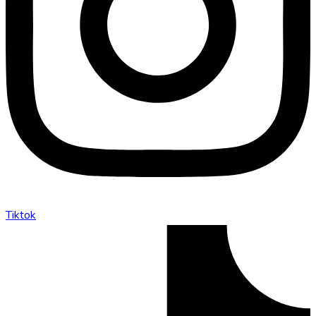
Tiktok