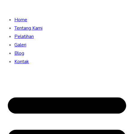
Home
Tentang Kami
Pelatihan
Galeri
Blog
Kontak