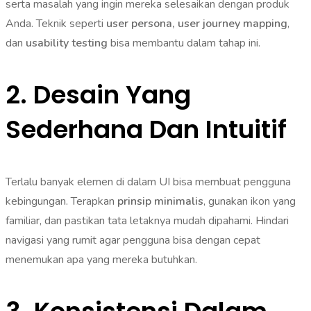
serta masalah yang ingin mereka selesaikan dengan produk
Anda. Teknik seperti
user persona, user journey mapping
,
dan
usability testing
bisa membantu dalam tahap ini.
2. Desain Yang
Sederhana Dan Intuitif
Terlalu banyak elemen di dalam UI bisa membuat pengguna
kebingungan. Terapkan
prinsip minimalis
, gunakan ikon yang
familiar, dan pastikan tata letaknya mudah dipahami. Hindari
navigasi yang rumit agar pengguna bisa dengan cepat
menemukan apa yang mereka butuhkan.