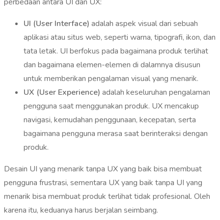
perbedaan antara UI dan UX:
UI (User Interface)
adalah aspek visual dari sebuah
aplikasi atau situs web, seperti warna, tipografi, ikon, dan
tata letak. UI berfokus pada bagaimana produk terlihat
dan bagaimana elemen-elemen di dalamnya disusun
untuk memberikan pengalaman visual yang menarik.
UX (User Experience)
adalah keseluruhan pengalaman
pengguna saat menggunakan produk. UX mencakup
navigasi, kemudahan penggunaan, kecepatan, serta
bagaimana pengguna merasa saat berinteraksi dengan
produk.
Desain UI yang menarik tanpa UX yang baik bisa membuat
pengguna frustrasi, sementara UX yang baik tanpa UI yang
menarik bisa membuat produk terlihat tidak profesional. Oleh
karena itu, keduanya harus berjalan seimbang.