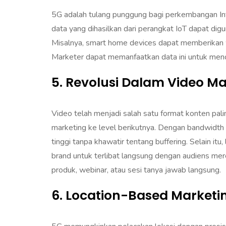
‎5G adalah tulang punggung bagi perkembangan Int
data yang dihasilkan dari perangkat IoT dapat di
Misalnya, smart home devices dapat memberikan 
Marketer dapat memanfaatkan data ini untuk menci
‎5. Revolusi Dalam Video M
Video telah menjadi salah satu format konten pal
marketing ke level berikutnya. Dengan bandwidth 
tinggi tanpa khawatir tentang buffering. Selain itu
brand untuk terlibat langsung dengan audiens mer
produk, webinar, atau sesi tanya jawab langsung.‎
‎6. Location-Based Marketi