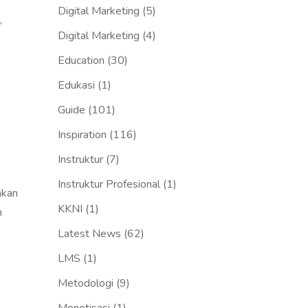
Digital Marketing
(5)
,
Digital Marketing
(4)
Education
(30)
Edukasi
(1)
Guide
(101)
Inspiration
(116)
Instruktur
(7)
Instruktur Profesional
(1)
nkan
KKNI
(1)
n
Latest News
(62)
LMS
(1)
Metodologi
(9)