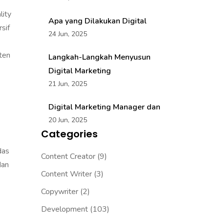
lity
Apa yang Dilakukan Digital
sif
24 Jun, 2025
ten
Langkah-Langkah Menyusun
Digital Marketing
21 Jun, 2025
Digital Marketing Manager dan
20 Jun, 2025
Categories
das
Content Creator
(9)
dan
Content Writer
(3)
Copywriter
(2)
Development
(103)