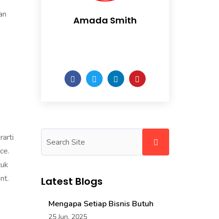
an
Amada Smith
Daily someday is not a day
of the week.
rarti
ce.
tuk
nt.
Latest Blogs
Mengapa Setiap Bisnis Butuh
25 Jun, 2025