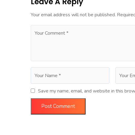
Leave A Reply
Your email address will not be published.
Required
Save my name, email, and website in this brow