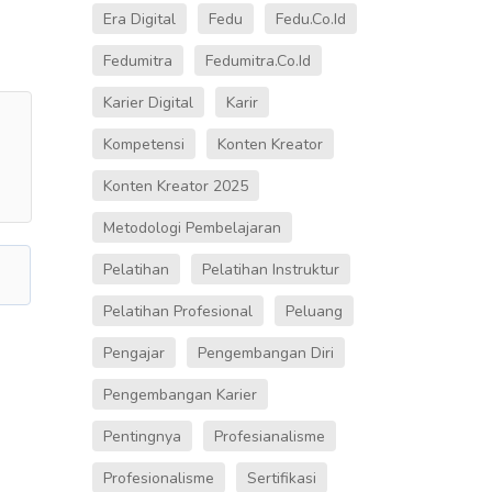
Era Digital
Fedu
Fedu.co.id
Fedumitra
Fedumitra.co.id
Karier Digital
Karir
Kompetensi
Konten Kreator
Konten Kreator 2025
Metodologi Pembelajaran
Pelatihan
Pelatihan Instruktur
Pelatihan Profesional
Peluang
Pengajar
Pengembangan Diri
Pengembangan Karier
Pentingnya
Profesianalisme
Profesionalisme
Sertifikasi