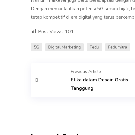
Namun, marketer juga perlu beradaptasi dengan tan
Dengan memanfaatkan potensi 5G secara bijak, b
tetap kompetitif di era digital yang terus berkemb
Post Views:
101
5G
Digital Marketing
Fedu
Fedumitra
Previous Article
Etika dalam Desain Grafis
Tanggung