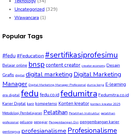
Teknology
(34)
Uncategorized
(329)
Wawancara
(1)
Popular Tags
#sertifikasiprofesimu
#fedu
#Feducation
bnsp
content creator
Desain
Belajar online
creator economy
digital marketing
Digital Marketing
Grafis
digital
Manager
E-learning
Digital Marketing Manager Profesional
dunia kerja
fedu
fedumitra
fedu.co.id
Fedumitra.co.id
era digital
Konten kreator
kompetensi
Karier Digital
karir
konten kreator 2025
Pelatihan
Metodologi Pembelajaran
Pelatihan Instruktur
pelatihan
pengembangan karier
peluang
pengajar
profesional
Pengembangan Diri
Profesionalisme
profesianalisme
pentingnya