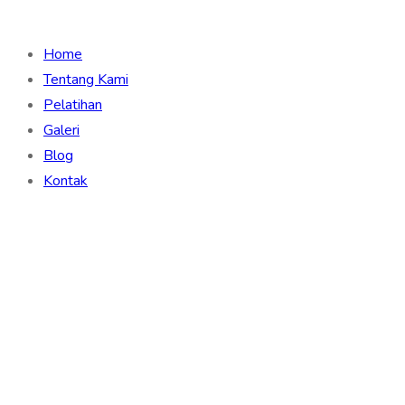
Home
Tentang Kami
Pelatihan
Galeri
Blog
Kontak