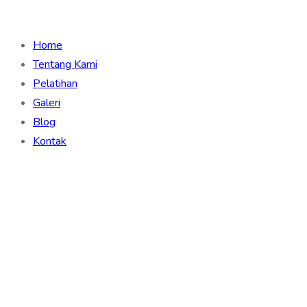
Home
Tentang Kami
Pelatihan
Galeri
Blog
Kontak