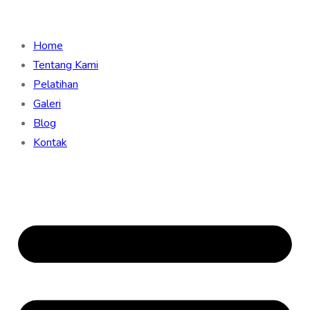
Home
Tentang Kami
Pelatihan
Galeri
Blog
Kontak