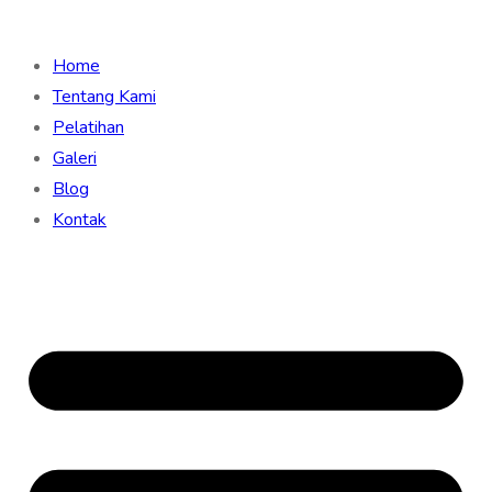
Home
Tentang Kami
Pelatihan
Galeri
Blog
Kontak