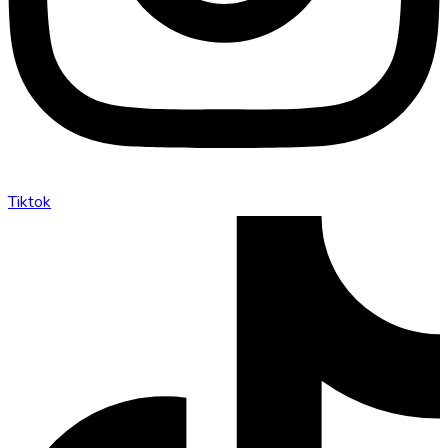
Tiktok