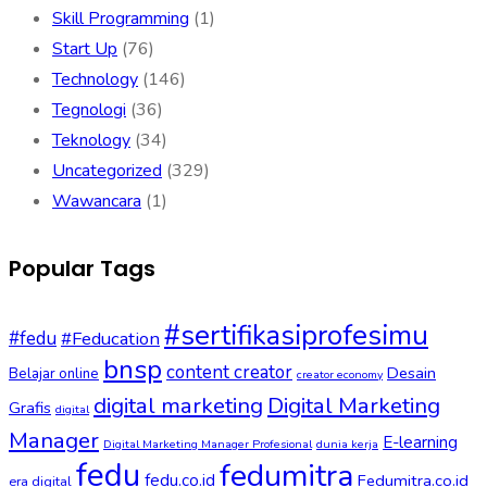
Skill Programming
(1)
Start Up
(76)
Technology
(146)
Tegnologi
(36)
Teknology
(34)
Uncategorized
(329)
Wawancara
(1)
Popular Tags
#sertifikasiprofesimu
#fedu
#Feducation
bnsp
content creator
Desain
Belajar online
creator economy
digital marketing
Digital Marketing
Grafis
digital
Manager
E-learning
Digital Marketing Manager Profesional
dunia kerja
fedu
fedumitra
fedu.co.id
Fedumitra.co.id
era digital