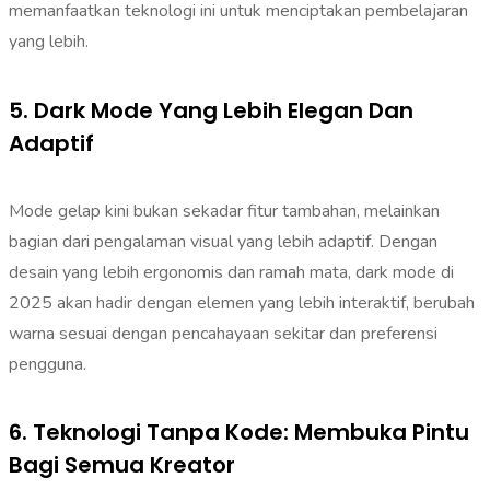
memanfaatkan teknologi ini untuk menciptakan pembelajaran
yang lebih.
5. Dark Mode Yang Lebih Elegan Dan
Adaptif
Mode gelap kini bukan sekadar fitur tambahan, melainkan
bagian dari pengalaman visual yang lebih adaptif. Dengan
desain yang lebih ergonomis dan ramah mata, dark mode di
2025 akan hadir dengan elemen yang lebih interaktif, berubah
warna sesuai dengan pencahayaan sekitar dan preferensi
pengguna.
6. Teknologi Tanpa Kode: Membuka Pintu
Bagi Semua Kreator