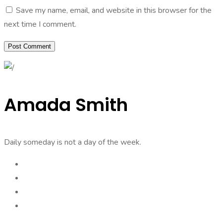
Save my name, email, and website in this browser for the
next time I comment.
Amada Smith
Daily someday is not a day of the week.