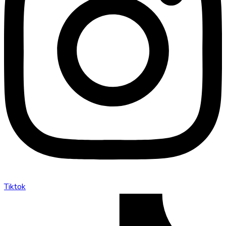
Tiktok