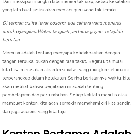
Dan, meskipun mungkin kita merasa tak siap, setiap kesalahan
yang kita buat justru akan menjadi guru yang tak ternilai.
Di tengah gulita layar kosong, ada cahaya yang menanti
untuk dijangkau,Walau langkah pertama goyah, tetaplah
berjalan.
Memulai adalah tentang menyapa ketidakpastian dengan
tangan terbuka, bukan dengan rasa takut. Begitu kita mulai,
kita bisa merasakan aliran kreativitas yang mungkin selama ini
terperangkap dalam ketakutan. Seiring berjalannya waktu, kita
akan melihat bahwa perjalanan ini adalah tentang
pembelajaran dan pertumbuhan. Setiap kali kita menulis atau
membuat konten, kita akan semakin memahami diri kita sendiri,
dan juga audiens yang kita tuju.
Konten Pertama Adalah