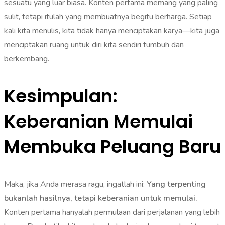
sesuatu yang luar biasa. Konten pertama memang yang paling
sulit, tetapi itulah yang membuatnya begitu berharga. Setiap
kali kita menulis, kita tidak hanya menciptakan karya—kita juga
menciptakan ruang untuk diri kita sendiri tumbuh dan
berkembang.
Kesimpulan:
Keberanian Memulai
Membuka Peluang Baru
Maka, jika Anda merasa ragu, ingatlah ini:
Yang terpenting
bukanlah hasilnya, tetapi keberanian untuk memulai.
Konten pertama hanyalah permulaan dari perjalanan yang lebih