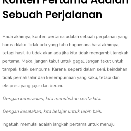
Sebuah Perjalanan
Pada akhirnya, konten pertama adalah sebuah perjalanan yang
harus dilalui. Tidak ada yang tahu bagaimana hasil akhirnya,
tetapi hasil itu tidak akan ada jika kita tidak mengambil langkah
pertama. Maka, jangan takut untuk gagal. Jangan takut untuk
tampak tidak sempurna. Karena, seperti dalam seni, keindahan
tidak pernah lahir dari kesempurnaan yang kaku, tetapi dari
ekspresi yang jujur dan berani.
Dengan keberanian, kita menuliskan cerita kita.
Dengan kesalahan, kita belajar untuk lebih baik.
Ingatlah, memulai adalah langkah pertama untuk menuju