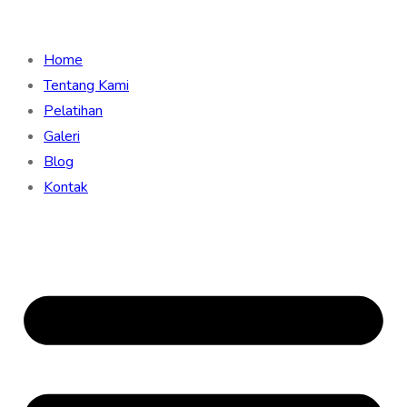
Home
Tentang Kami
Pelatihan
Galeri
Blog
Kontak