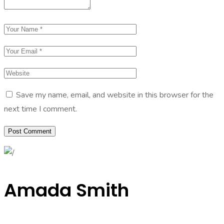
Save my name, email, and website in this browser for the
next time I comment.
Amada Smith