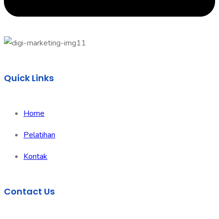
Quick Links
Home
Pelatihan
Kontak
Contact Us