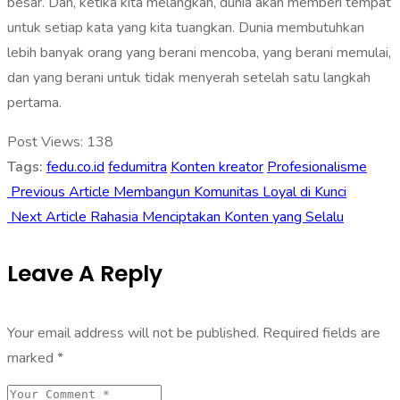
besar. Dan, ketika kita melangkah, dunia akan memberi tempat
untuk setiap kata yang kita tuangkan. Dunia membutuhkan
lebih banyak orang yang berani mencoba, yang berani memulai,
dan yang berani untuk tidak menyerah setelah satu langkah
pertama.
Post Views:
138
Tags:
fedu.co.id
fedumitra
Konten kreator
Profesionalisme
Previous Article
Membangun Komunitas Loyal di Kunci
Next Article
Rahasia Menciptakan Konten yang Selalu
Leave A Reply
Your email address will not be published.
Required fields are
marked
*