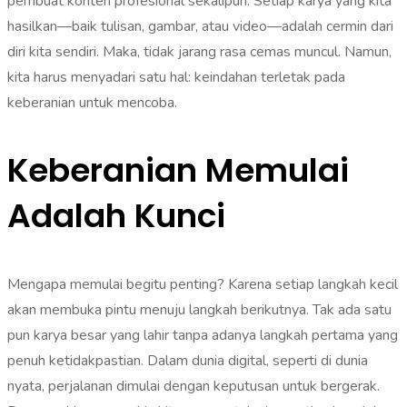
pembuat konten profesional sekalipun. Setiap karya yang kita
hasilkan—baik tulisan, gambar, atau video—adalah cermin dari
diri kita sendiri. Maka, tidak jarang rasa cemas muncul. Namun,
kita harus menyadari satu hal: keindahan terletak pada
keberanian untuk mencoba.
Keberanian Memulai
Adalah Kunci
Mengapa memulai begitu penting? Karena setiap langkah kecil
akan membuka pintu menuju langkah berikutnya. Tak ada satu
pun karya besar yang lahir tanpa adanya langkah pertama yang
penuh ketidakpastian. Dalam dunia digital, seperti di dunia
nyata, perjalanan dimulai dengan keputusan untuk bergerak.