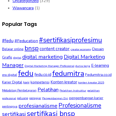
Uncategorized
(329)
Wawancara
(1)
Popular Tags
#sertifikasiprofesimu
#fedu
#Feducation
bnsp
content creator
Desain
Belajar online
creator economy
digital marketing
Digital Marketing
Grafis
digital
Manager
E-learning
Digital Marketing Manager Profesional
dunia kerja
fedu
fedumitra
fedu.co.id
Fedumitra.co.id
era digital
Konten kreator
kompetensi
Karier Digital
karir
konten kreator 2025
Pelatihan
Metodologi Pembelajaran
Pelatihan Instruktur
pelatihan
pengembangan karier
peluang
pengajar
profesional
Pengembangan Diri
Profesionalisme
profesianalisme
pentingnya
sertifikasi bnsp
sertifikasi