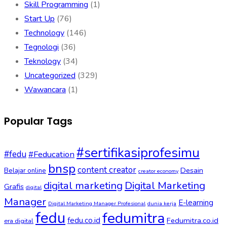
Skill Programming
(1)
Start Up
(76)
Technology
(146)
Tegnologi
(36)
Teknology
(34)
Uncategorized
(329)
Wawancara
(1)
Popular Tags
#sertifikasiprofesimu
#fedu
#Feducation
bnsp
content creator
Desain
Belajar online
creator economy
digital marketing
Digital Marketing
Grafis
digital
Manager
E-learning
Digital Marketing Manager Profesional
dunia kerja
fedu
fedumitra
fedu.co.id
Fedumitra.co.id
era digital