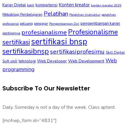
Konten kreator
kompetensi
Karier Digital
karir
konten kreator 2025
Pelatihan
Metodologi Pembelajaran
Pelatihan Instruktur
pelatihan
pengembangan karier
peluang
pengajar
profesional
Pengembangan Diri
Profesionalisme
profesianalisme
pentingnya
sertifikasi bnsp
sertifikasi
sertifikasibnsp
sertifikasiprofesimu
Skill Digital
Web
Web Development
Soft skill
teknologi
Web Developer
programming
Subscribe To Our Newsletter
Daily. Someday is not a day of the week. Class aptent.
[mc4wp_form id=”4831″]