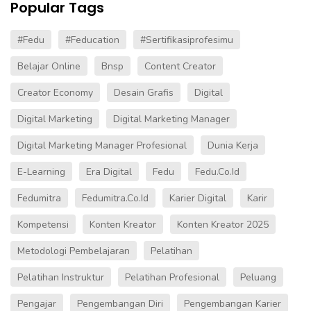
Popular Tags
#fedu
#Feducation
#sertifikasiprofesimu
Belajar Online
Bnsp
Content Creator
Creator Economy
Desain Grafis
Digital
Digital Marketing
Digital Marketing Manager
Digital Marketing Manager Profesional
Dunia Kerja
E-Learning
Era Digital
Fedu
Fedu.co.id
Fedumitra
Fedumitra.co.id
Karier Digital
Karir
Kompetensi
Konten Kreator
Konten Kreator 2025
Metodologi Pembelajaran
Pelatihan
Pelatihan Instruktur
Pelatihan Profesional
Peluang
Pengajar
Pengembangan Diri
Pengembangan Karier