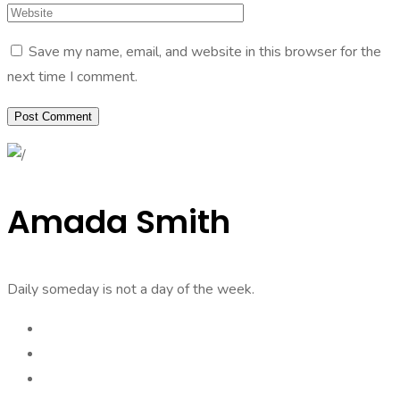
Save my name, email, and website in this browser for the
next time I comment.
Amada Smith
Daily someday is not a day of the week.