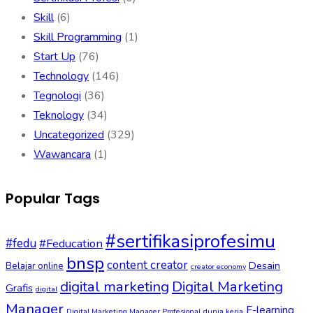
Skill
(6)
Skill Programming
(1)
Start Up
(76)
Technology
(146)
Tegnologi
(36)
Teknology
(34)
Uncategorized
(329)
Wawancara
(1)
Popular Tags
#sertifikasiprofesimu
#fedu
#Feducation
bnsp
content creator
Desain
Belajar online
creator economy
digital marketing
Digital Marketing
Grafis
digital
Manager
E-learning
Digital Marketing Manager Profesional
dunia kerja