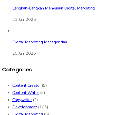
Langkah-Langkah Menyusun Digital Marketing
21 Jun, 2025
Digital Marketing Manager dan
20 Jun, 2025
Categories
Content Creator
(9)
Content Writer
(3)
Copywriter
(2)
Development
(103)
Digital Marketing
(5)