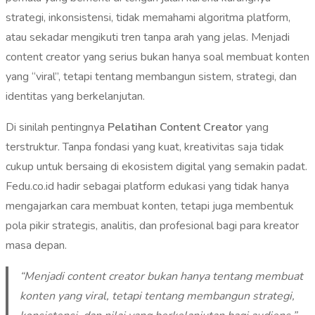
strategi, inkonsistensi, tidak memahami algoritma platform,
atau sekadar mengikuti tren tanpa arah yang jelas. Menjadi
content creator yang serius bukan hanya soal membuat konten
yang “viral”, tetapi tentang membangun sistem, strategi, dan
identitas yang berkelanjutan.
Di sinilah pentingnya
Pelatihan Content Creator
yang
terstruktur. Tanpa fondasi yang kuat, kreativitas saja tidak
cukup untuk bersaing di ekosistem digital yang semakin padat.
Fedu.co.id hadir sebagai platform edukasi yang tidak hanya
mengajarkan cara membuat konten, tetapi juga membentuk
pola pikir strategis, analitis, dan profesional bagi para kreator
masa depan.
“Menjadi content creator bukan hanya tentang membuat
konten yang viral, tetapi tentang membangun strategi,