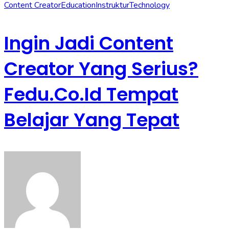
Content Creator
Education
Instruktur
Technology
Ingin Jadi Content
Creator Yang Serius?
Fedu.co.id Tempat
Belajar Yang Tepat