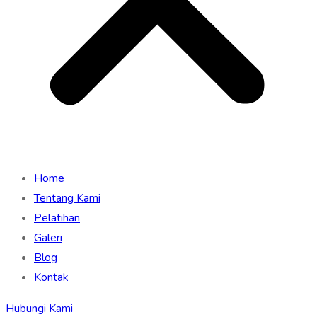
Home
Tentang Kami
Pelatihan
Galeri
Blog
Kontak
Hubungi Kami