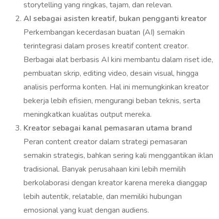
storytelling yang ringkas, tajam, dan relevan.
AI sebagai asisten kreatif, bukan pengganti kreator
Perkembangan kecerdasan buatan (AI) semakin
terintegrasi dalam proses kreatif content creator.
Berbagai alat berbasis AI kini membantu dalam riset ide,
pembuatan skrip, editing video, desain visual, hingga
analisis performa konten. Hal ini memungkinkan kreator
bekerja lebih efisien, mengurangi beban teknis, serta
meningkatkan kualitas output mereka.
Kreator sebagai kanal pemasaran utama brand
Peran content creator dalam strategi pemasaran
semakin strategis, bahkan sering kali menggantikan iklan
tradisional. Banyak perusahaan kini lebih memilih
berkolaborasi dengan kreator karena mereka dianggap
lebih autentik, relatable, dan memiliki hubungan
emosional yang kuat dengan audiens.