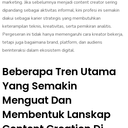
marketing. Jika sebelumnya menjadi content creator sering
dipandang sebagai aktivitas informal, kini profesi ini semakin
diakui sebagai karier strategis yang membutuhkan
keterampilan teknis, kreativitas, serta pemikiran analitis.
Pergeseran ini tidak hanya memengaruhi cara kreator bekerja,
tetapi juga bagaimana brand, platform, dan audiens
berinteraksi dalam ekosistem digital.
Beberapa Tren Utama
Yang Semakin
Menguat Dan
Membentuk Lanskap