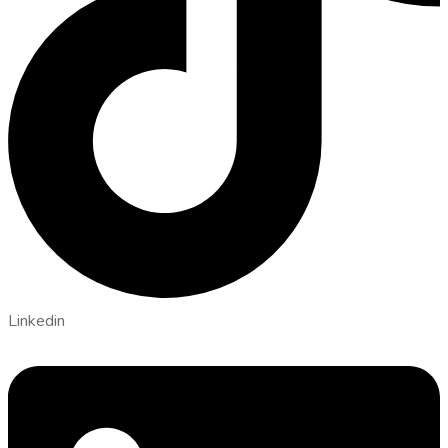
Linkedin