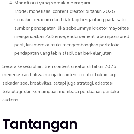
Monetisasi yang semakin beragam
Model monetisasi content creator di tahun 2025
semakin beragam dan tidak lagi bergantung pada satu
sumber pendapatan. Jika sebelumnya kreator mayoritas
mengandalkan AdSense, endorsement, atau sponsored
post, kini mereka mulai mengembangkan portofolio
pendapatan yang lebih stabil dan berkelanjutan.
Secara keseluruhan, tren content creator di tahun 2025
menegaskan bahwa menjadi content creator bukan lagi
sekadar soal kreativitas, tetapi juga strategi, adaptasi
teknologi, dan kemampuan membaca perubahan perilaku
audiens.
Tantangan