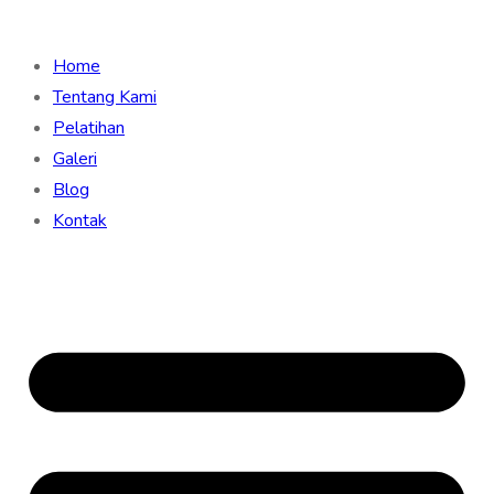
Home
Tentang Kami
Pelatihan
Galeri
Blog
Kontak