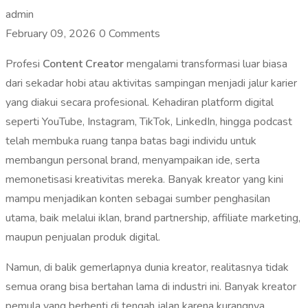
admin
February 09, 2026
0 Comments
Profesi
Content Creator
mengalami transformasi luar biasa
dari sekadar hobi atau aktivitas sampingan menjadi jalur karier
yang diakui secara profesional. Kehadiran platform digital
seperti YouTube, Instagram, TikTok, LinkedIn, hingga podcast
telah membuka ruang tanpa batas bagi individu untuk
membangun personal brand, menyampaikan ide, serta
memonetisasi kreativitas mereka. Banyak kreator yang kini
mampu menjadikan konten sebagai sumber penghasilan
utama, baik melalui iklan, brand partnership, affiliate marketing,
maupun penjualan produk digital.
Namun, di balik gemerlapnya dunia kreator, realitasnya tidak
semua orang bisa bertahan lama di industri ini. Banyak kreator
pemula yang berhenti di tengah jalan karena kurangnya