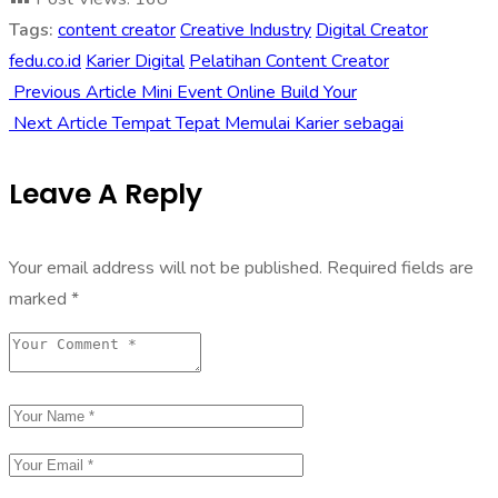
Tags:
content creator
Creative Industry
Digital Creator
fedu.co.id
Karier Digital
Pelatihan Content Creator
Previous Article
Mini Event Online Build Your
Next Article
Tempat Tepat Memulai Karier sebagai
Leave A Reply
Your email address will not be published.
Required fields are
marked
*