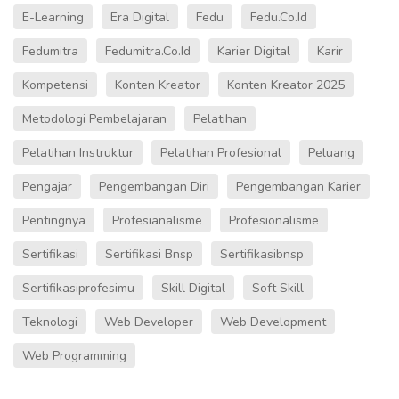
E-Learning
Era Digital
Fedu
Fedu.co.id
Fedumitra
Fedumitra.co.id
Karier Digital
Karir
Kompetensi
Konten Kreator
Konten Kreator 2025
Metodologi Pembelajaran
Pelatihan
Pelatihan Instruktur
Pelatihan Profesional
Peluang
Pengajar
Pengembangan Diri
Pengembangan Karier
Pentingnya
Profesianalisme
Profesionalisme
Sertifikasi
Sertifikasi Bnsp
Sertifikasibnsp
Sertifikasiprofesimu
Skill Digital
Soft Skill
Teknologi
Web Developer
Web Development
Web Programming