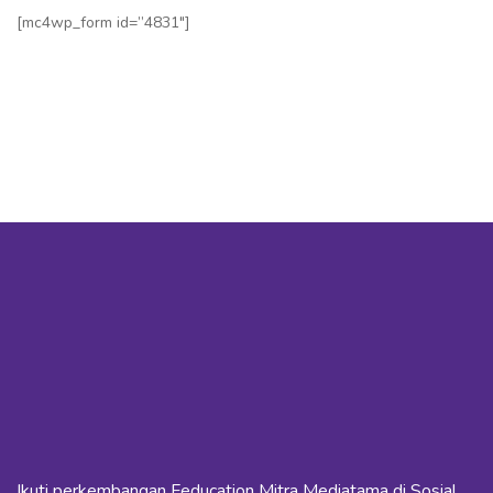
[mc4wp_form id=”4831″]
Ikuti perkembangan Feducation Mitra Mediatama di Sosial