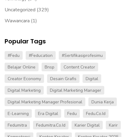
Uncategorized
(329)
Wawancara
(1)
Popular Tags
#fedu
#Feducation
#sertifikasiprofesimu
Belajar Online
Bnsp
Content Creator
Creator Economy
Desain Grafis
Digital
Digital Marketing
Digital Marketing Manager
Digital Marketing Manager Profesional
Dunia Kerja
E-Learning
Era Digital
Fedu
Fedu.co.id
Fedumitra
Fedumitra.co.id
Karier Digital
Karir
Kompetensi
Konten Kreator
Konten Kreator 2025