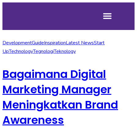
Development
Guide
Inspiration
Latest News
Start
Up
Technology
Tegnologi
Teknology
Bagaimana Digital
Marketing Manager
Meningkatkan Brand
Awareness