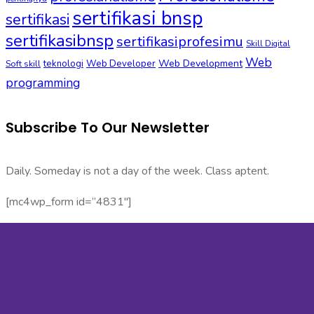
sertifikasi bnsp
sertifikasi
sertifikasibnsp
sertifikasiprofesimu
Skill Digital
Web
Web Development
Soft skill
teknologi
Web Developer
programming
Subscribe To Our Newsletter
Daily. Someday is not a day of the week. Class aptent.
[mc4wp_form id=”4831″]