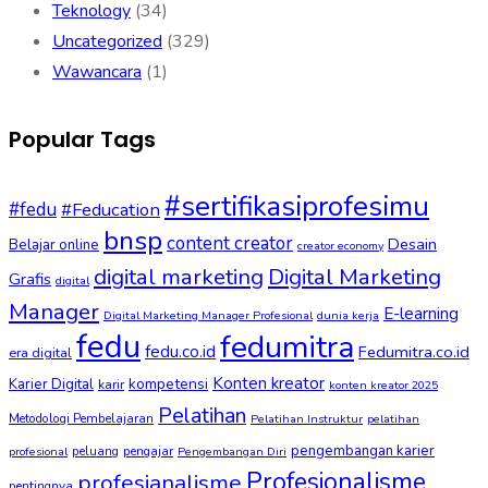
Teknology
(34)
Uncategorized
(329)
Wawancara
(1)
Popular Tags
#sertifikasiprofesimu
#fedu
#Feducation
bnsp
content creator
Desain
Belajar online
creator economy
digital marketing
Digital Marketing
Grafis
digital
Manager
E-learning
Digital Marketing Manager Profesional
dunia kerja
fedu
fedumitra
fedu.co.id
Fedumitra.co.id
era digital
Konten kreator
kompetensi
Karier Digital
karir
konten kreator 2025
Pelatihan
Metodologi Pembelajaran
Pelatihan Instruktur
pelatihan
pengembangan karier
peluang
pengajar
profesional
Pengembangan Diri
Profesionalisme
profesianalisme
pentingnya