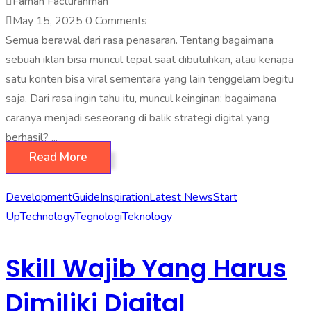
Farhan Facturahman
May 15, 2025
0 Comments
Semua berawal dari rasa penasaran. Tentang bagaimana
sebuah iklan bisa muncul tepat saat dibutuhkan, atau kenapa
satu konten bisa viral sementara yang lain tenggelam begitu
saja. Dari rasa ingin tahu itu, muncul keinginan: bagaimana
caranya menjadi seseorang di balik strategi digital yang
berhasil? ...
Read More
Development
Guide
Inspiration
Latest News
Start
Up
Technology
Tegnologi
Teknology
Skill Wajib Yang Harus
Dimiliki Digital