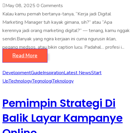
May 08, 2025
0 Comments
Kalau kamu pernah bertanya-tanya, “Kerja jadi Digital
Marketing Manager tuh kayak gimana, sih?” atau “Apa
kerennya jadi orang marketing digital?” — tenang, kamu nggak
sendiri.Banyak yang ngira kerjaan ini cuma ngurusin iklan,
pegang medsos, atau bikin caption lucu. Padahal… profesi i...
Read More
Development
Guide
Inspiration
Latest News
Start
Up
Technology
Tegnologi
Teknology
Pemimpin Strategi Di
Balik Layar Kampanye
Online