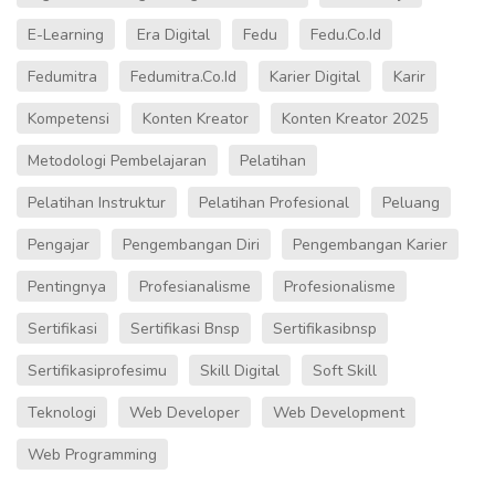
E-Learning
Era Digital
Fedu
Fedu.co.id
Fedumitra
Fedumitra.co.id
Karier Digital
Karir
Kompetensi
Konten Kreator
Konten Kreator 2025
Metodologi Pembelajaran
Pelatihan
Pelatihan Instruktur
Pelatihan Profesional
Peluang
Pengajar
Pengembangan Diri
Pengembangan Karier
Pentingnya
Profesianalisme
Profesionalisme
Sertifikasi
Sertifikasi Bnsp
Sertifikasibnsp
Sertifikasiprofesimu
Skill Digital
Soft Skill
Teknologi
Web Developer
Web Development
Web Programming